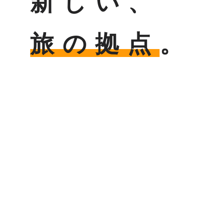
新しい
、
旅の拠点
。